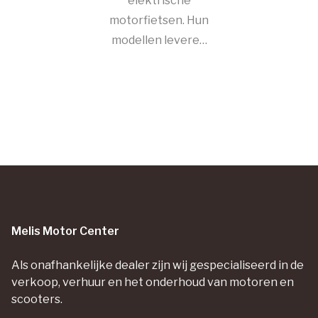
elektrische
motorfietsen. Hun
modellen leveren
indrukwekkende
acceleratie en
actieradius
zonder uitstoot of
lawaai.
Melis Motor Center
Als onafhankelijke dealer zijn wij gespecialiseerd in de
verkoop, verhuur en het onderhoud van motoren en
scooters.