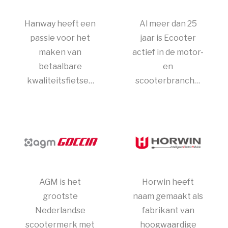
equivalenten.
Hanway heeft een
Al meer dan 25
passie voor het
jaar is Ecooter
maken van
actief in de motor-
betaalbare
en
kwaliteitsfietsen
scooterbranche.
die zorgen voor
Ons doel is de
een opwindende
ultieme
rijervaring.
rijervaring naar
jou toe te
brengen voor een
scherpe prijs.
AGM is het
Horwin heeft
grootste
naam gemaakt als
Nederlandse
fabrikant van
scootermerk met
hoogwaardige