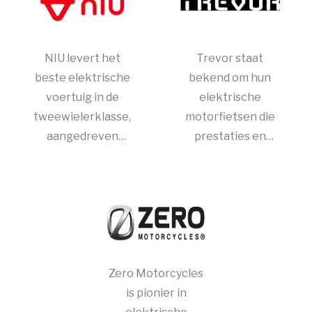
avontuurlijke
Ze bieden
rijervaringen.
comfort en
betrouwbaarheid
NIU levert het
Trevor staat
in hun ontwerpen.
beste elektrische
bekend om hun
voertuig in de
elektrische
tweewielerklasse,
motorfietsen die
aangedreven
prestaties en
door een Bosch
rijplezier
elektromotor en
combineren met
een Panasonic
een eigentijds
lithiumbatterij.
design. Ze bieden
diverse modellen
om aan
verschillende
Zero Motorcycles
voorkeuren te
is pionier in
voldoen.