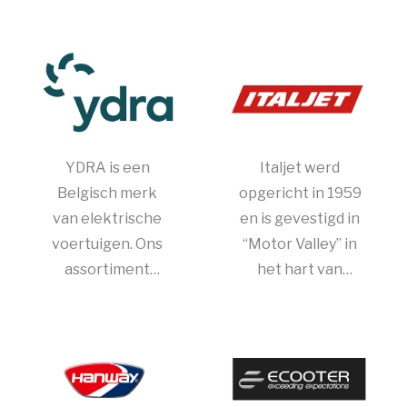
is op zowel de
verwachten. Een
nationale als
uniek design,
internationale
duurzame
scootermarkt.
componenten en
perfecte
rijeigenschappen.
YDRA is een
Italjet werd
Belgisch merk
opgericht in 1959
van elektrische
en is gevestigd in
voertuigen. Ons
“Motor Valley” in
assortiment
het hart van
scooters en
Emilia, tussen de
motoren omvat
provincies
bromfietsen
Bologna en
(klasse A en B) en
Modena.
125cc-