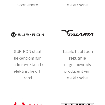
voor iedere
elektrische
smaak en rijstijl
scooters en
een passend
motorfietsen. Ze
model.
combineren
functionaliteit en
stijl met een focus
op duurzaamheid
SUR-RON staat
Talaria heeft een
bekend om hun
reputatie
indrukwekkende
opgebouwd als
elektrische off-
producent van
road
elektrische
motorfietsen, die
bromfietsen en
kracht en
scooters met oog
veelzijdigheid
voor detail en
bieden voor
gebruiksgemak.