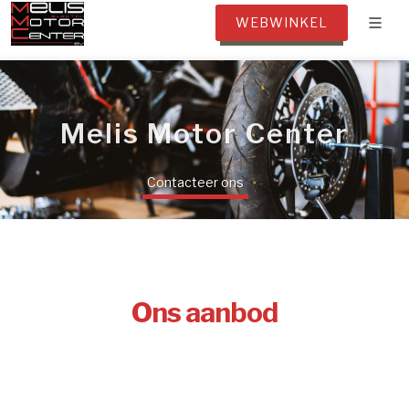
WEBWINKEL
Melis Motor Center
Contacteer ons
Ons aanbod