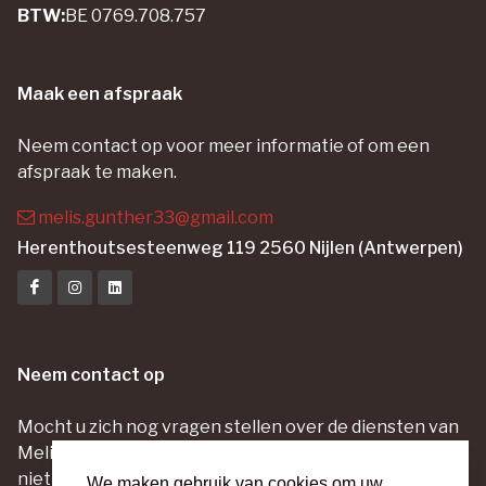
BTW:
BE 0769.708.757
Maak een afspraak
Neem contact op voor meer informatie of om een
afspraak te maken.
melis.gunther33@gmail.com
Herenthoutsesteenweg 119 2560 Nijlen (Antwerpen)
Neem contact op
Mocht u zich nog vragen stellen over de diensten van
Melis Motor Center in Nijlen-Lier, aarzel dan vooral
niet om meteen contact op te nemen met deze
We maken gebruik van cookies om uw