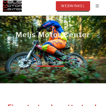
WEBWINKEL
Melis Motor Center
Contacteer ons