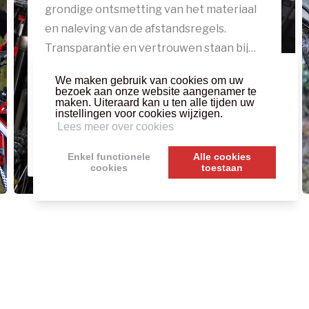
grondige ontsmetting van het materiaal
en naleving van de afstandsregels.
Transparantie en vertrouwen staan bij
ons centraal: we delen graag alle
We maken gebruik van cookies om uw
informatie met onze klanten. Reserveer
bezoek aan onze website aangenamer te
Lees meer
maken. Uiteraard kan u ten alle tijden uw
daarom altijd vooraf.
instellingen voor cookies wijzigen.
Lees meer over cookies
Enkel functionele
Alle cookies
cookies
toestaan